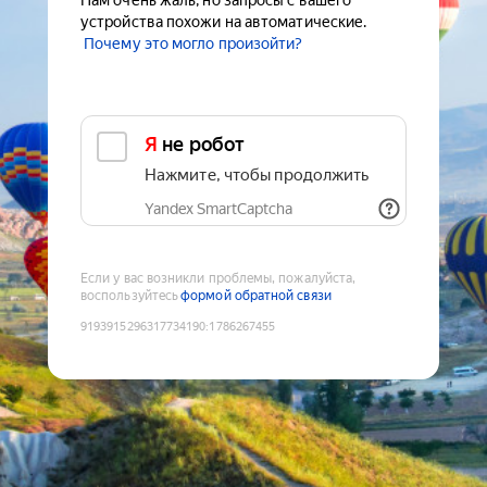
Нам очень жаль, но запросы с вашего
устройства похожи на автоматические.
Почему это могло произойти?
Я не робот
Нажмите, чтобы продолжить
Yandex SmartCaptcha
Если у вас возникли проблемы, пожалуйста,
воспользуйтесь
формой обратной связи
9193915296317734190
:
1786267455