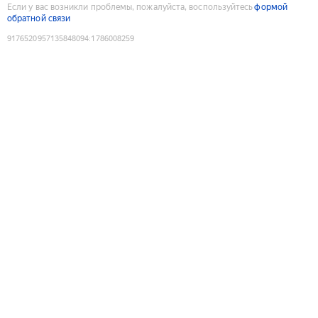
Если у вас возникли проблемы, пожалуйста, воспользуйтесь
формой
обратной связи
9176520957135848094
:
1786008259