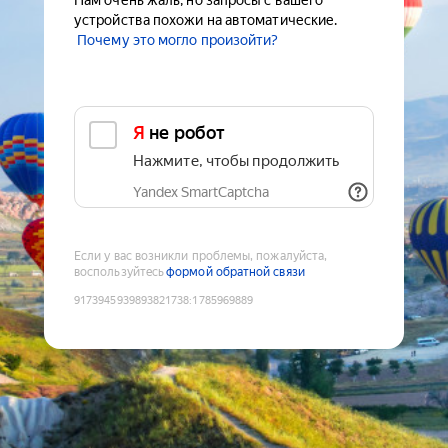
Нам очень жаль, но запросы с вашего
устройства похожи на автоматические.
Почему это могло произойти?
Я не робот
Нажмите, чтобы продолжить
Yandex SmartCaptcha
Если у вас возникли проблемы, пожалуйста,
воспользуйтесь
формой обратной связи
9173945939893821738
:
1785969889