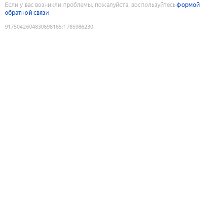
Если у вас возникли проблемы, пожалуйста, воспользуйтесь
формой
обратной связи
9175042604830698165
:
1785986230