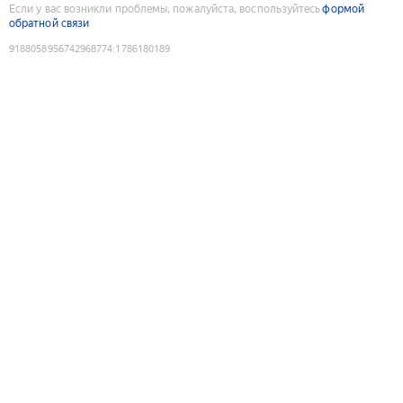
Если у вас возникли проблемы, пожалуйста, воспользуйтесь
формой
обратной связи
9188058956742968774
:
1786180189