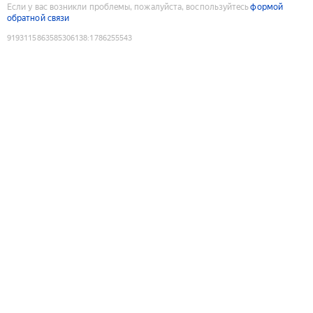
Если у вас возникли проблемы, пожалуйста, воспользуйтесь
формой
обратной связи
9193115863585306138
:
1786255543