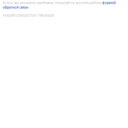
Если у вас возникли проблемы, пожалуйста, воспользуйтесь
формой
обратной связи
9192288123932027320
:
1786243208