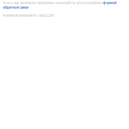
Если у вас возникли проблемы, пожалуйста, воспользуйтесь
формой
обратной связи
9190884803095608676
:
1786222297