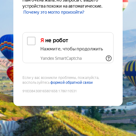
Нам очень жаль, но запросы с вашего
устройства похожи на автоматические.
Почему это могло произойти?
Я не робот
Нажмите, чтобы продолжить
Yandex SmartCaptcha
Если у вас возникли проблемы, пожалуйста,
воспользуйтесь
формой обратной связи
9183384308165801658
:
1786110531