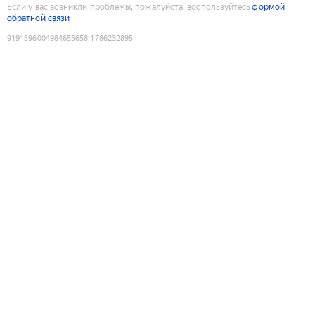
Если у вас возникли проблемы, пожалуйста, воспользуйтесь
формой
обратной связи
9191596004984655658
:
1786232895