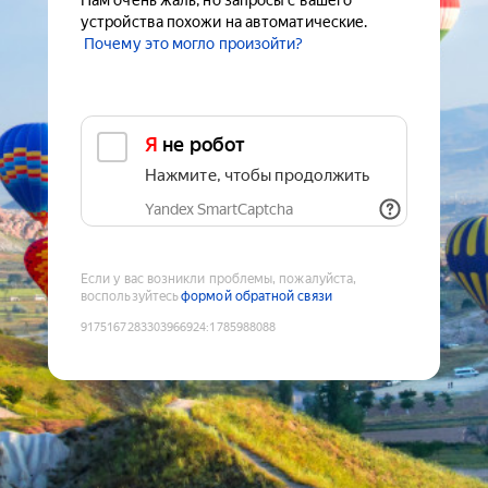
Нам очень жаль, но запросы с вашего
устройства похожи на автоматические.
Почему это могло произойти?
Я не робот
Нажмите, чтобы продолжить
Yandex SmartCaptcha
Если у вас возникли проблемы, пожалуйста,
воспользуйтесь
формой обратной связи
9175167283303966924
:
1785988088