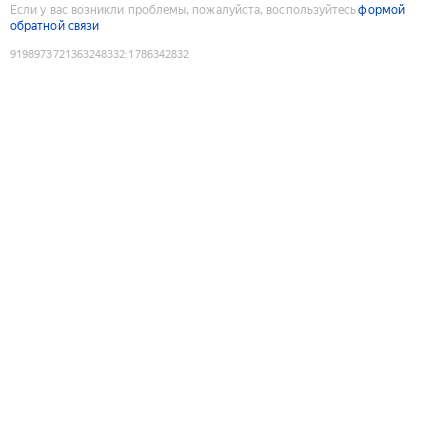
Если у вас возникли проблемы, пожалуйста, воспользуйтесь
формой
обратной связи
9198973721363248332
:
1786342832