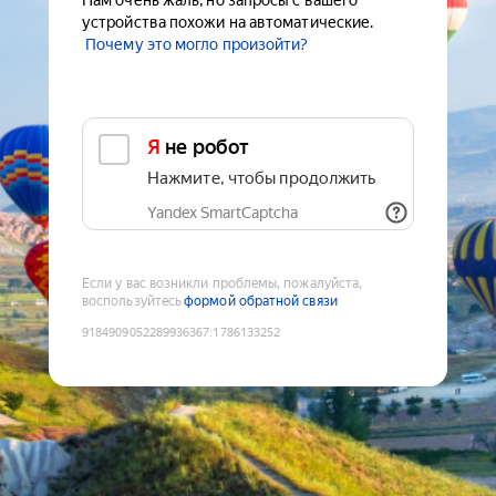
Нам очень жаль, но запросы с вашего
устройства похожи на автоматические.
Почему это могло произойти?
Я не робот
Нажмите, чтобы продолжить
Yandex SmartCaptcha
Если у вас возникли проблемы, пожалуйста,
воспользуйтесь
формой обратной связи
9184909052289936367
:
1786133252