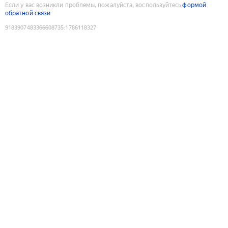
Если у вас возникли проблемы, пожалуйста, воспользуйтесь
формой
обратной связи
9183907483366608735
:
1786118327