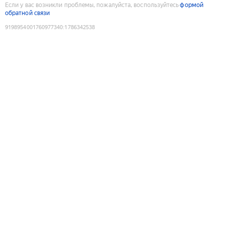
Если у вас возникли проблемы, пожалуйста, воспользуйтесь
формой
обратной связи
9198954001760977340
:
1786342538