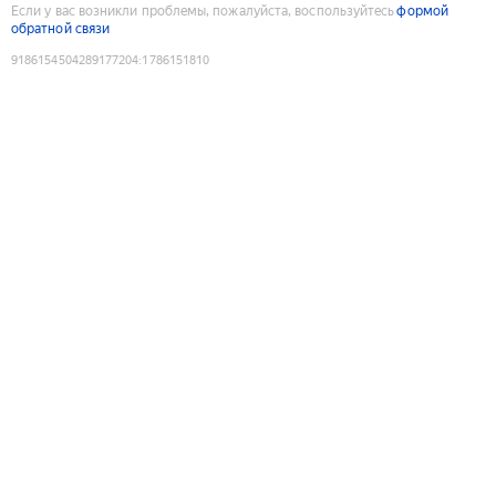
Если у вас возникли проблемы, пожалуйста, воспользуйтесь
формой
обратной связи
9186154504289177204
:
1786151810