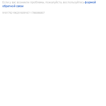
Если у вас возникли проблемы, пожалуйста, воспользуйтесь
формой
обратной связи
9181792196201609167
:
1786086807