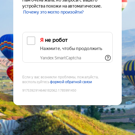
Нам очень жаль, но запросы с вашего
устройства похожи на автоматические.
Почему это могло произойти?
Я не робот
Нажмите, чтобы продолжить
Yandex SmartCaptcha
Если у вас возникли проблемы, пожалуйста,
воспользуйтесь
формой обратной связи
9175392914646182062
:
1785991450