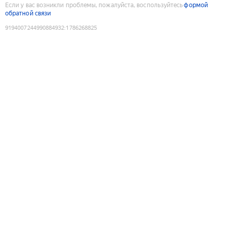
Если у вас возникли проблемы, пожалуйста, воспользуйтесь
формой
обратной связи
9194007244990884932
:
1786268825