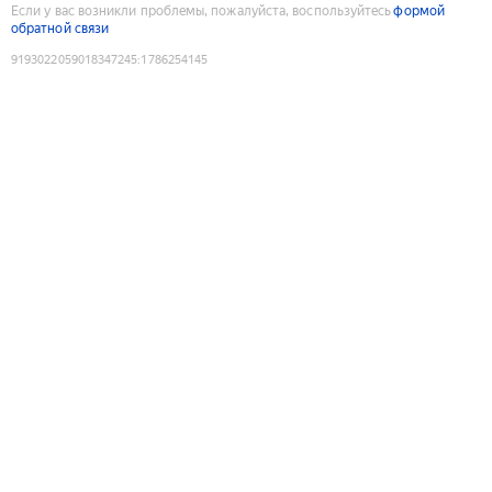
Если у вас возникли проблемы, пожалуйста, воспользуйтесь
формой
обратной связи
9193022059018347245
:
1786254145