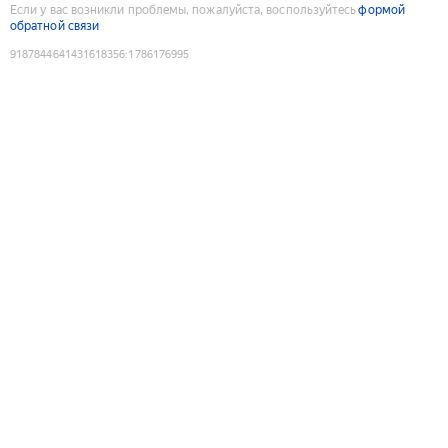
Если у вас возникли проблемы, пожалуйста, воспользуйтесь
формой
обратной связи
9187844641431618356
:
1786176995