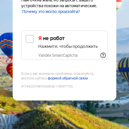
Нам очень жаль, но запросы с вашего
устройства похожи на автоматические.
Почему это могло произойти?
Я не робот
Нажмите, чтобы продолжить
Yandex SmartCaptcha
Если у вас возникли проблемы, пожалуйста,
воспользуйтесь
формой обратной связи
9174433579810320638
:
1785977155