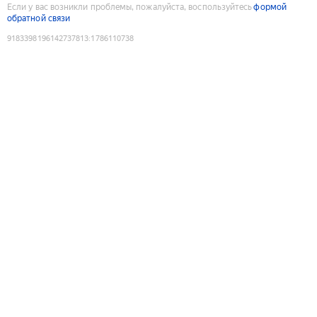
Если у вас возникли проблемы, пожалуйста, воспользуйтесь
формой
обратной связи
9183398196142737813
:
1786110738