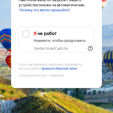
Нам очень жаль, но запросы с вашего
устройства похожи на автоматические.
Почему это могло произойти?
Я не робот
Нажмите, чтобы продолжить
Yandex SmartCaptcha
Если у вас возникли проблемы, пожалуйста,
воспользуйтесь
формой обратной связи
9178152081832212671
:
1786032565