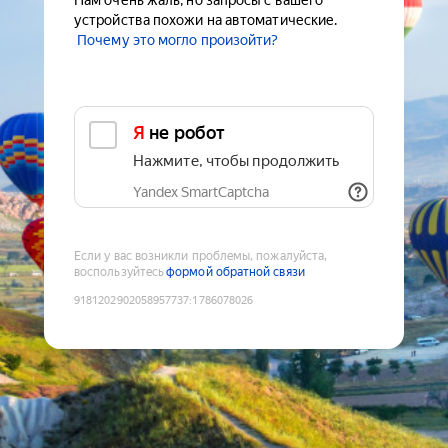
Нам очень жаль, но запросы с вашего
устройства похожи на автоматические.
Почему это могло произойти?
Я не робот
Нажмите, чтобы продолжить
Yandex SmartCaptcha
Если у вас возникли проблемы, пожалуйста,
воспользуйтесь
формой обратной связи
9181202902058957737
:
1786078026