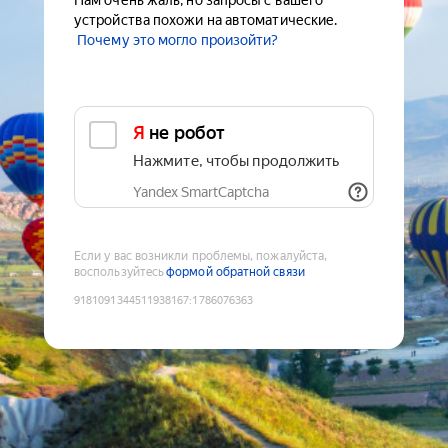
Нам очень жаль, но запросы с вашего
устройства похожи на автоматические.
Почему это могло произойти?
Я не робот
Нажмите, чтобы продолжить
Yandex SmartCaptcha
Если у вас возникли проблемы, пожалуйста,
воспользуйтесь
формой обратной связи
9181091344511938167
:
1786076363