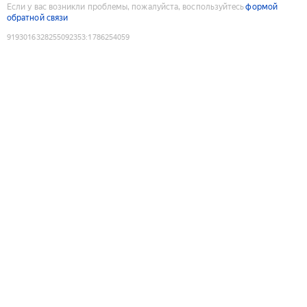
Если у вас возникли проблемы, пожалуйста, воспользуйтесь
формой
обратной связи
9193016328255092353
:
1786254059