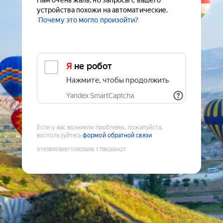
Нам очень жаль, но запросы с вашего
устройства похожи на автоматические.
Почему это могло произойти?
Я не робот
Нажмите, чтобы продолжить
Yandex SmartCaptcha
Если у вас возникли проблемы, пожалуйста,
воспользуйтесь
формой обратной связи
9193845869110905606
:
1786266421