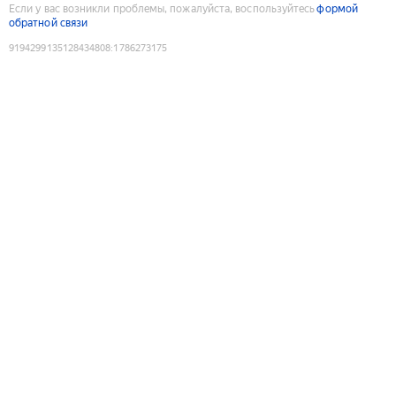
Если у вас возникли проблемы, пожалуйста, воспользуйтесь
формой
обратной связи
9194299135128434808
:
1786273175