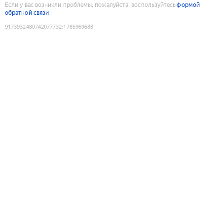
Если у вас возникли проблемы, пожалуйста, воспользуйтесь
формой
обратной связи
9173932480742077732
:
1785969688