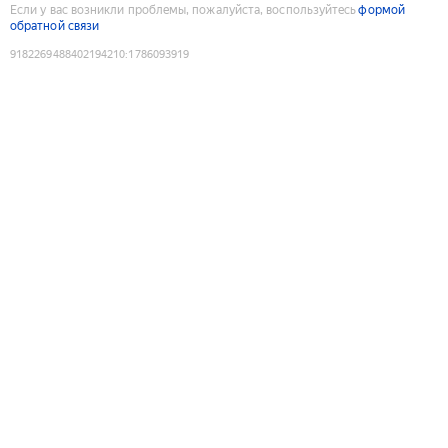
Если у вас возникли проблемы, пожалуйста, воспользуйтесь
формой
обратной связи
9182269488402194210
:
1786093919