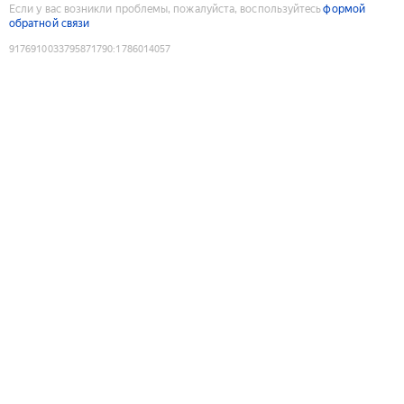
Если у вас возникли проблемы, пожалуйста, воспользуйтесь
формой
обратной связи
9176910033795871790
:
1786014057