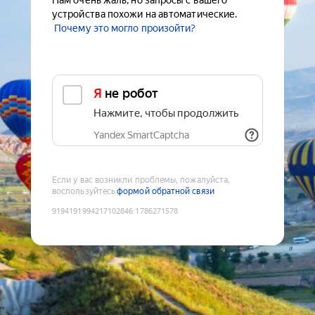
Нам очень жаль, но запросы с вашего
устройства похожи на автоматические.
Почему это могло произойти?
Я не робот
Нажмите, чтобы продолжить
Yandex SmartCaptcha
Если у вас возникли проблемы, пожалуйста,
воспользуйтесь
формой обратной связи
9194191994217102846
:
1786271578