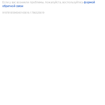
Если у вас возникли проблемы, пожалуйста, воспользуйтесь
формой
обратной связи
9197818594540143616
:
1786325619