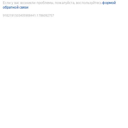
Если у вас возникли проблемы, пожалуйста, воспользуйтесь
формой
обратной связи
9182191503405908441
:
1786092757