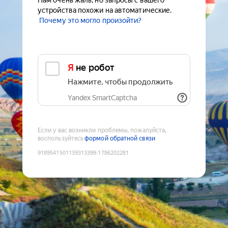
Нам очень жаль, но запросы с вашего
устройства похожи на автоматические.
Почему это могло произойти?
Я не робот
Нажмите, чтобы продолжить
Yandex SmartCaptcha
Если у вас возникли проблемы, пожалуйста,
воспользуйтесь
формой обратной связи
9189541501139313399
:
1786202281