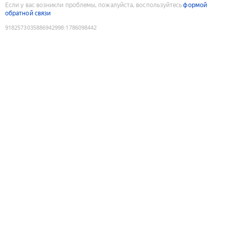
Если у вас возникли проблемы, пожалуйста, воспользуйтесь
формой
обратной связи
9182573035886942998
:
1786098442