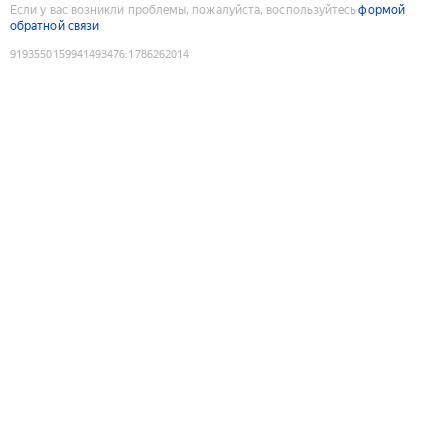
Если у вас возникли проблемы, пожалуйста, воспользуйтесь
формой
обратной связи
9193550159941493476
:
1786262014