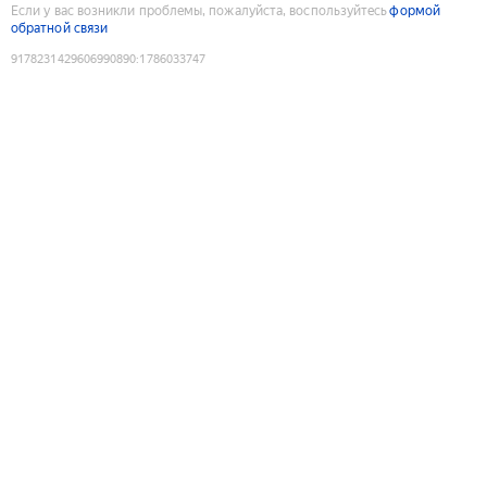
Если у вас возникли проблемы, пожалуйста, воспользуйтесь
формой
обратной связи
9178231429606990890
:
1786033747