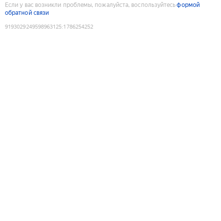
Если у вас возникли проблемы, пожалуйста, воспользуйтесь
формой
обратной связи
9193029249598963125
:
1786254252