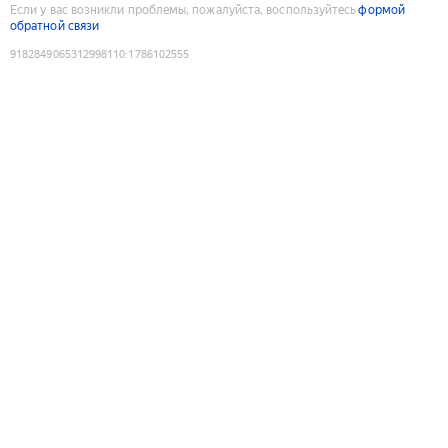
Если у вас возникли проблемы, пожалуйста, воспользуйтесь
формой
обратной связи
9182849065312998110
:
1786102555