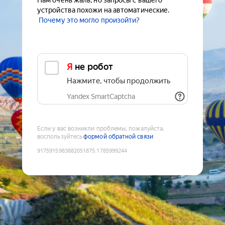
Нам очень жаль, но запросы с вашего
устройства похожи на автоматические.
Почему это могло произойти?
Я не робот
Нажмите, чтобы продолжить
Yandex SmartCaptcha
Если у вас возникли проблемы, пожалуйста,
воспользуйтесь
формой обратной связи
9175915983882051875
:
1785999244