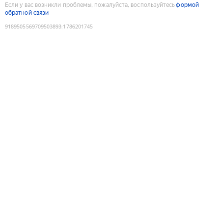
Если у вас возникли проблемы, пожалуйста, воспользуйтесь
формой
обратной связи
9189505569709503893
:
1786201745