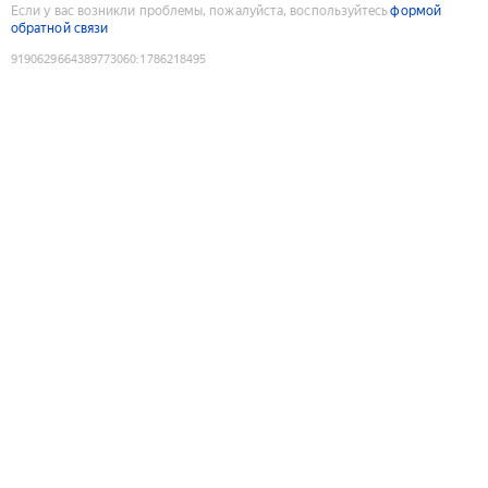
Если у вас возникли проблемы, пожалуйста, воспользуйтесь
формой
обратной связи
9190629664389773060
:
1786218495