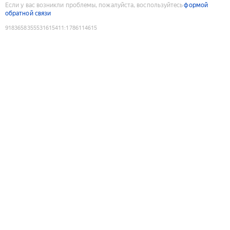
Если у вас возникли проблемы, пожалуйста, воспользуйтесь
формой
обратной связи
9183658355531615411
:
1786114615