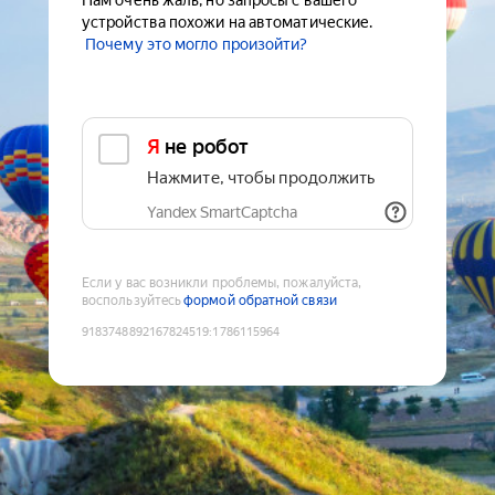
Нам очень жаль, но запросы с вашего
устройства похожи на автоматические.
Почему это могло произойти?
Я не робот
Нажмите, чтобы продолжить
Yandex SmartCaptcha
Если у вас возникли проблемы, пожалуйста,
воспользуйтесь
формой обратной связи
9183748892167824519
:
1786115964