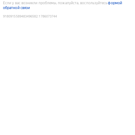
Если у вас возникли проблемы, пожалуйста, воспользуйтесь
формой
обратной связи
9180915589483496582
:
1786073744