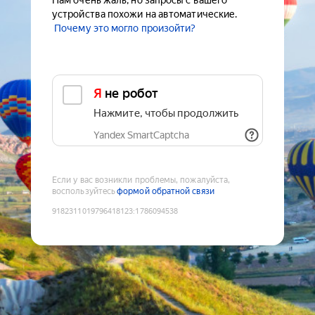
Нам очень жаль, но запросы с вашего
устройства похожи на автоматические.
Почему это могло произойти?
Я не робот
Нажмите, чтобы продолжить
Yandex SmartCaptcha
Если у вас возникли проблемы, пожалуйста,
воспользуйтесь
формой обратной связи
9182311019796418123
:
1786094538