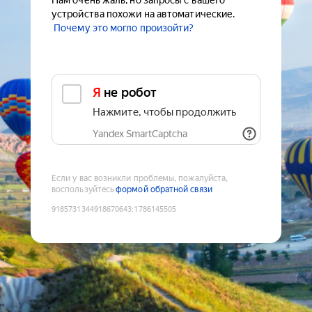
Нам очень жаль, но запросы с вашего
устройства похожи на автоматические.
Почему это могло произойти?
Я не робот
Нажмите, чтобы продолжить
Yandex SmartCaptcha
Если у вас возникли проблемы, пожалуйста,
воспользуйтесь
формой обратной связи
9185731344918670643
:
1786145505