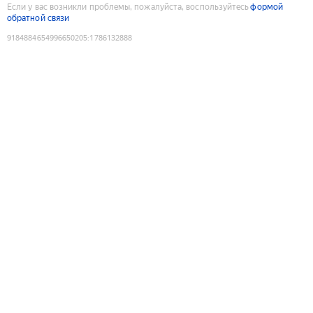
Если у вас возникли проблемы, пожалуйста, воспользуйтесь
формой
обратной связи
9184884654996650205
:
1786132888